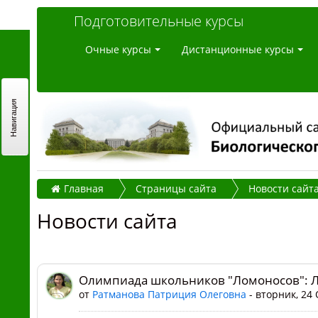
Подготовительные курсы
Очные курсы
Дистанционные курсы
Навигация
Главная
Страницы сайта
Новости сайт
Новости сайта
Олимпиада школьников "Ломоносов": 
от
Ратманова Патриция Олеговна
- вторник, 24 