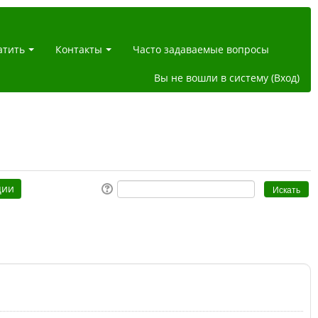
атить
Контакты
Часто задаваемые вопросы
Вы не вошли в систему (
Вход
)
ции