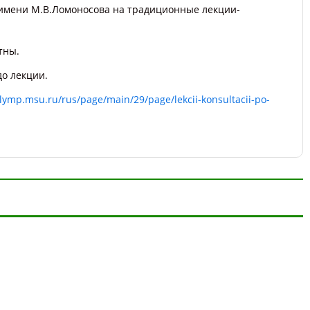
 имени М.В.Ломоносова на традиционные лекции-
тны.
до лекции.
olymp.msu.ru/rus/page/main/29/page/lekcii-konsultacii-po-