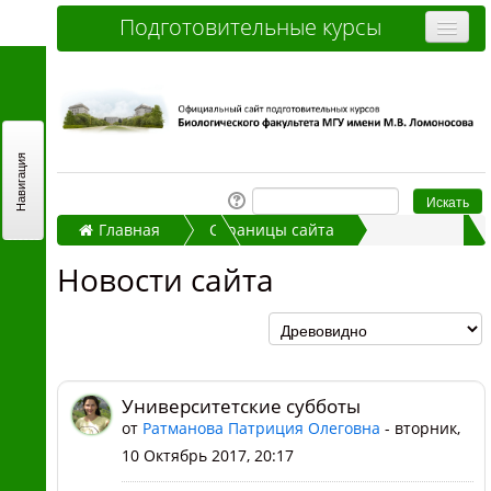
Подготовительные курсы
Очные курсы
Дистанционные курсы
Отзывы слушателей
Навигация
Стоимость
Главная
Страницы сайта
Как записаться и оплатить
Новости сайта
Университетские субботы
Новости сайта
Контакты
Часто задаваемые вопросы
Вы не вошли в систему (
Вход
)
Университетские субботы
от
Ратманова Патриция Олеговна
- вторник,
10 Октябрь 2017, 20:17