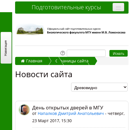
Подготовительные курсы
Очные курсы
Дистанционные курсы
Отзывы слушателей
Навигация
Стоимость
Главная
Страницы сайта
Как записаться и оплатить
Новости сайта
Новости сайта
Контакты
День открытых дверей в МГУ
Часто задаваемые вопросы
Вы не вошли в систему (
Вход
)
День открытых дверей в МГУ
от
Напалков Дмитрий Анатольевич
- четверг,
23 Март 2017, 15:30