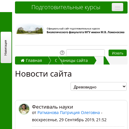
Подготовительные курсы
Очные курсы
Дистанционные курсы
Отзывы слушателей
Навигация
Стоимость
Главная
Страницы сайта
Как записаться и оплатить
Новости сайта
Фестиваль науки
Новости сайта
Контакты
Часто задаваемые вопросы
Вы не вошли в систему (
Вход
)
Фестиваль науки
от
Ратманова Патриция Олеговна
-
воскресенье, 29 Сентябрь 2019, 21:52