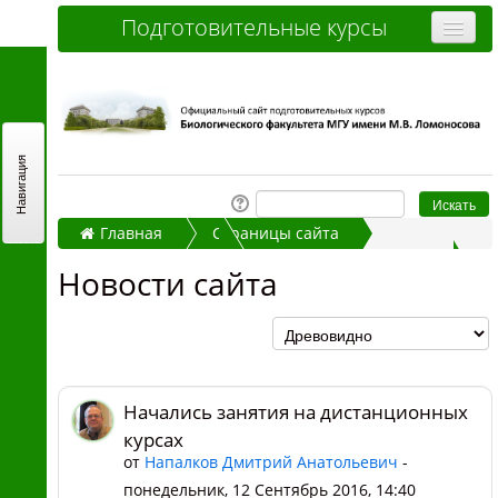
Подготовительные курсы
Очные курсы
Дистанционные курсы
Отзывы слушателей
Навигация
Стоимость
Главная
Страницы сайта
Как записаться и оплатить
Новости сайта
Новости сайта
Контакты
Начались занятия на дистанционных курсах
Часто задаваемые вопросы
Вы не вошли в систему (
Вход
)
Начались занятия на дистанционных
курсах
от
Напалков Дмитрий Анатольевич
-
понедельник, 12 Сентябрь 2016, 14:40