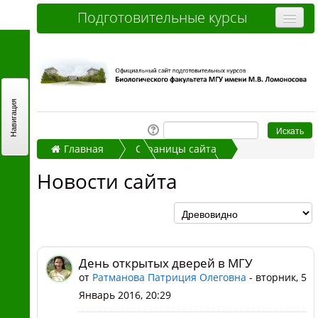
Подготовительные курсы
Очные курсы
Дистанционные курсы
Отзывы слушателей
Навигация
Стоимость
Главная
Страницы сайта
Как записаться и оплатить
Новости сайта
Новости сайта
Контакты
День открытых дверей в МГУ
Часто задаваемые вопросы
Вы не вошли в систему (
Вход
)
День открытых дверей в МГУ
от
Ратманова Патриция Олеговна
- вторник, 5
Январь 2016, 20:29