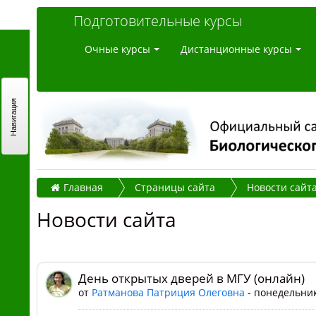
Подготовительные курсы
Очные курсы
Дистанционные курсы
Навигация
Главная
Страницы сайта
Новости сайт
Новости сайта
День открытых дверей в МГУ (онлайн)
от
Ратманова Патриция Олеговна
- понедельник