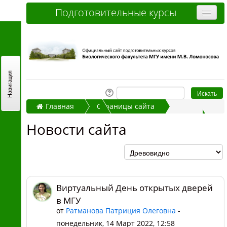
Подготовительные курсы
Очные курсы
Дистанционные курсы
Отзывы слушателей
Навигация
Стоимость
Главная
Страницы сайта
Как записаться и оплатить
Новости сайта
Новости сайта
Контакты
Виртуальный День открытых дверей в МГУ
Часто задаваемые вопросы
Вы не вошли в систему (
Вход
)
Виртуальный День открытых дверей
в МГУ
от
Ратманова Патриция Олеговна
-
понедельник, 14 Март 2022, 12:58