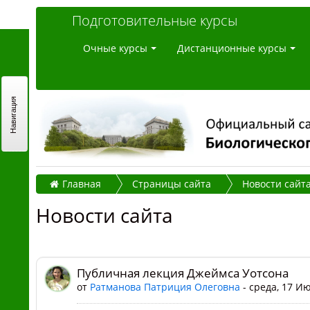
Подготовительные курсы
Очные курсы
Дистанционные курсы
Навигация
Главная
Страницы сайта
Новости сайт
Новости сайта
Публичная лекция Джеймса Уотсона
от
Ратманова Патриция Олеговна
- среда, 17 Ию