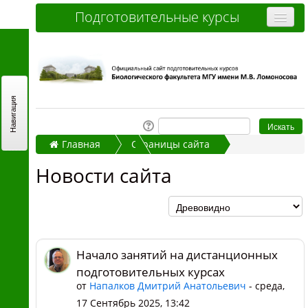
Подготовительные курсы
Очные курсы
Дистанционные курсы
Отзывы слушателей
Навигация
Стоимость
Главная
Страницы сайта
Как записаться и оплатить
Новости сайта
Новости сайта
Контакты
Начало занятий на дистанционных
подготовительных к...
Часто задаваемые вопросы
Вы не вошли в систему (
Вход
)
Начало занятий на дистанционных
подготовительных курсах
от
Напалков Дмитрий Анатольевич
- среда,
17 Сентябрь 2025, 13:42