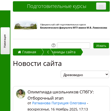
Подготовительные курсы
Очные курсы
Дистанционные курсы
Отзывы слушателей
Навигация
Стоимость
Главная
Страницы сайта
Как записаться и оплатить
Новости сайта
Новости сайта
Контакты
Олимпиада школьников СПбГУ: Отборочный
этап
Часто задаваемые вопросы
Вы не вошли в систему (
Вход
)
Олимпиада школьников СПбГУ:
Отборочный этап
от
Ратманова Патриция Олеговна
-
воскресенье, 16 Ноябрь 2025, 17:13