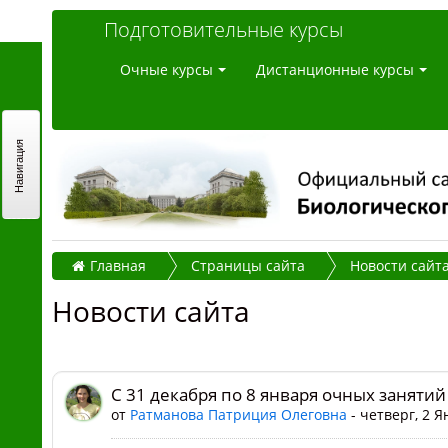
Подготовительные курсы
Очные курсы
Дистанционные курсы
Навигация
Главная
Страницы сайта
Новости сайт
Новости сайта
С 31 декабря по 8 января очных занятий
от
Ратманова Патриция Олеговна
- четверг, 2 Я