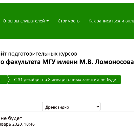
Отзывы слушателей
Стоимость
Как записаться и опл
а
С 31 декабря по 8 января очных занятий не будет
 не будет
нварь 2020, 18:46