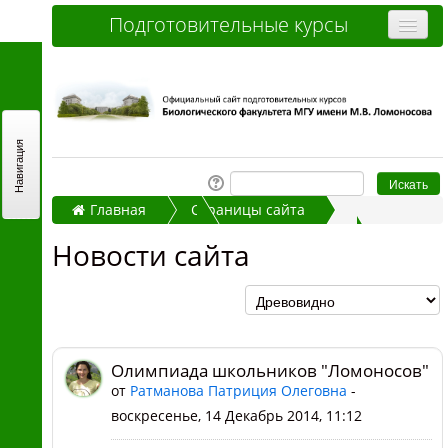
Подготовительные курсы
Очные курсы
Дистанционные курсы
Отзывы слушателей
Навигация
Стоимость
Главная
Страницы сайта
Как записаться и оплатить
Новости сайта
Новости сайта
Контакты
Олимпиада школьников "Ломоносов"
Часто задаваемые вопросы
Вы не вошли в систему (
Вход
)
Олимпиада школьников "Ломоносов"
от
Ратманова Патриция Олеговна
-
воскресенье, 14 Декабрь 2014, 11:12