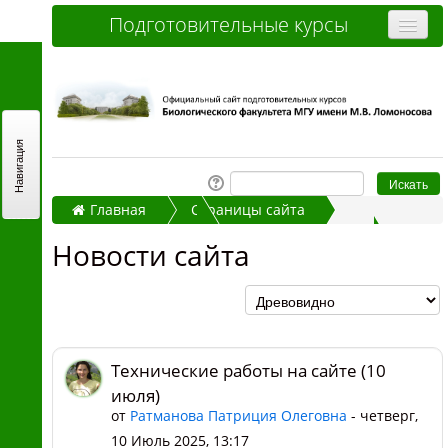
Подготовительные курсы
Очные курсы
Дистанционные курсы
Отзывы слушателей
Навигация
Стоимость
Главная
Страницы сайта
Как записаться и оплатить
Новости сайта
Новости сайта
Контакты
Технические работы на сайте (10 июля)
Часто задаваемые вопросы
Вы не вошли в систему (
Вход
)
Технические работы на сайте (10
июля)
от
Ратманова Патриция Олеговна
- четверг,
10 Июль 2025, 13:17