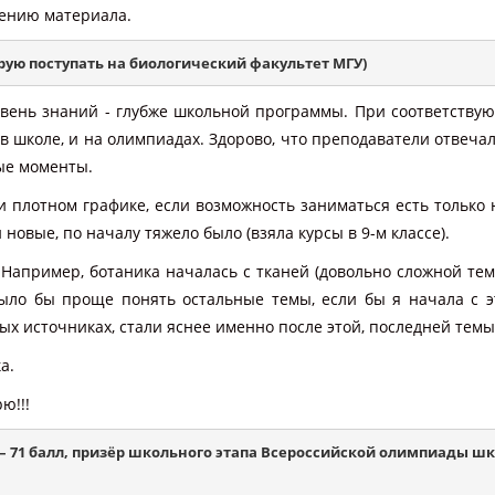
оению материала.
ирую поступать на биологический факультет МГУ)
овень знаний - глубже школьной программы. При соответству
в школе, и на олимпиадах. Здорово, что преподаватели отвеча
ые моменты.
и плотном графике, если возможность заниматься есть только 
 новые, по началу тяжело было (взяла курсы в 9-м классе).
 Например, ботаника началась с тканей (довольно сложной тем
было бы проще понять остальные темы, если бы я начала с э
ых источниках, стали яснее именно после этой, последней темы
а.
ю!!!
ии – 71 балл, призёр школьного этапа Всероссийской олимпиады ш