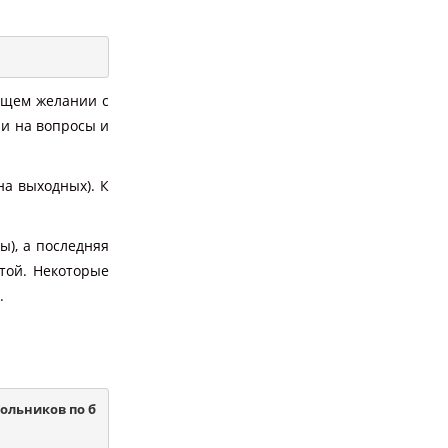
ющем желании с
ли на вопросы и
на выходных). К
ы), а последняя
той. Некоторые
.
кольников по б