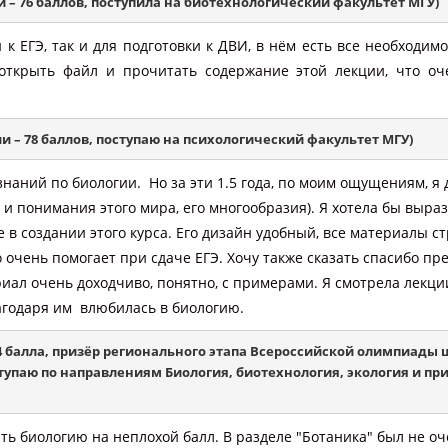
и – 76 баллов, поступила на 
биотехнологический факультет МГУ
)
 к ЕГЭ, так и для подготовки к ДВИ, в нём есть все необходим
открыть файл и прочитать содержание этой лекции, что оч
гии – 78 баллов, поступаю на психологический факультет МГУ)
знаний по биологии. Но за эти 1.5 года, по моим ощущениям, я
о и понимания этого мира, его многообразия). Я хотела бы выр
е в создании этого курса. Его дизайн удобный, все материалы 
о очень помогает при сдаче ЕГЭ. Хочу также сказать спасибо пр
иал очень доходчиво, понятно, с примерами. Я смотрела лекци
агодаря им влюбилась в биологию.
– 84 балла, призёр регионального этапа Всероссийской олимпиады 
ступаю по направлениям Биология, биотехнология, экология и п
ать биологию на неплохой балл. В разделе "Ботаника" был не о