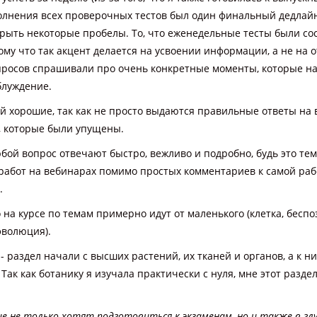
полнения всех проверочных тестов был один финальный дедлайн,
крыть некоторые пробелы. То, что еженедельные тесты были со
ому что так акцент делается на усвоении информации, а не на 
опросов спрашивали про очень конкретные моменты, которые н
блуждение.
 хорошие, так как не просто выдаются правильные ответы на в
, которые были упущены.
юбой вопрос отвечают быстро, вежливо и подробно, будь это те
работ на вебинарах помимо простых комментариев к самой ра
.
 на курсе по темам примерно идут от маленького (клетка, беспо
эволюция).
 - раздел начали с высших растений, их тканей и органов, а к 
к как ботанику я изучала практически с нуля, мне этот раздел
 не только хотят подготовиться к экзаменам, но и также в гл