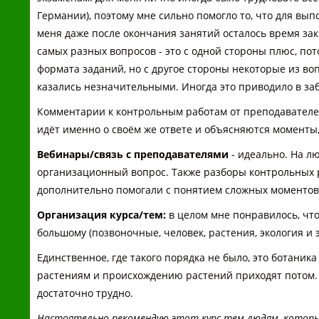
Германии), поэтому мне сильно помогло то, что для вы
меня даже после окончания занятий осталось время за
самых разных вопросов - это с одной стороны плюс, пот
формата заданий, но с другое стороны некоторые из в
казались незначительными. Иногда это приводило в за
Комментарии к контрольным работам от преподавателей
идёт именно о своём же ответе и объясняются моменты
Вебинары/связь с преподавателями
- идеально. На л
организационный вопрос. Также разборы контрольных 
дополнительно помогали с понятием сложных моментов
Организация курса/тем:
в целом мне понравилось, что
большому (позвоночные, человек, растения, экология и 
Единственное, где такого порядка не было, это ботаника
растениям и происхождению растений приходят потом. Та
достаточно трудно.
Настоятельно рекомендую этот курс тем людям, которые