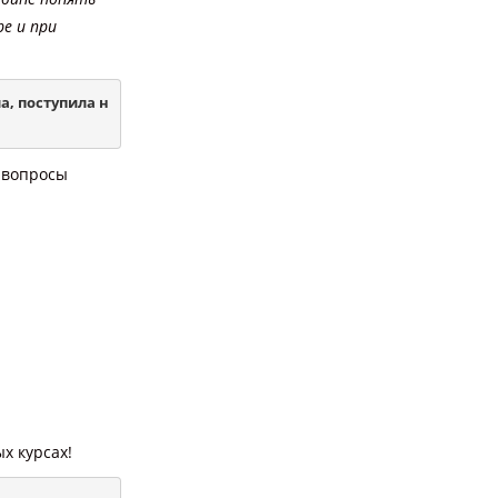
ре и при
а, поступила н
 вопросы
х курсах!