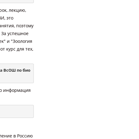
рок, лекцию,
И, это
анятия, поэтому
 За успешное
к" и "Зоология
т курс для тех,
па ВсОШ по био
но информация
пление в Россию