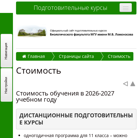
Подготовительные курсы
Очные курсы
Дистанционные курсы
Отзывы слушателей
Навигация
Главная
Страницы сайта
Стоимость
Стоимость
Стоимость
Как записаться и оплатить
Настройки
Контакты
Стоимость обучения в 2026-2027
Часто задаваемые вопросы
учебном году
Вы не вошли в систему (
Вход
)
ДИСТАНЦИОННЫЕ ПОДГОТОВИТЕЛЬНЫ
Е КУРСЫ
одногодичная программа для 11 класса – можно