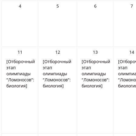
4
5
6
7
11
12
13
14
[Отборочный
[Отборочный
[Отборочный
[Отбор
этап
этап
этап
этап
олимпиады
олимпиады
олимпиады
олимпи
"Ломоносов":
"Ломоносов":
"Ломоносов":
"Ломоно
биология]
биология]
биология]
биологи