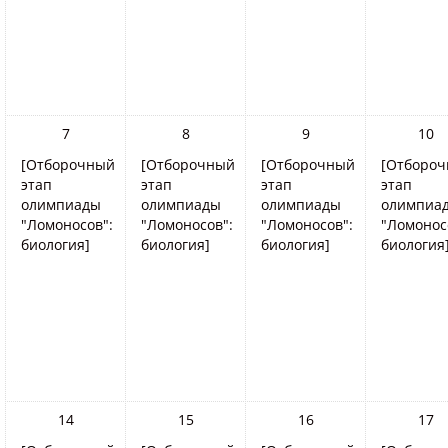
7
8
9
10
[Отборочный
[Отборочный
[Отборочный
[Отборо
этап
этап
этап
этап
олимпиады
олимпиады
олимпиады
олимпиа
"Ломоносов":
"Ломоносов":
"Ломоносов":
"Ломонос
биология]
биология]
биология]
биология
14
15
16
17