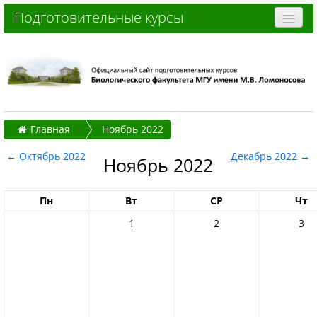
Подготовительные курсы
Очные курсы
Дистанционные курсы
Отзывы слушателей
Главная
Ноябрь 2022
Стоимость
←
Октябрь 2022
Декабрь 2022
→
Как записаться и оплатить
Ноябрь 2022
Контакты
Пн
Вт
СР
Чт
Часто задаваемые вопросы
1
2
3
Вы не вошли в систему (
Вход
)