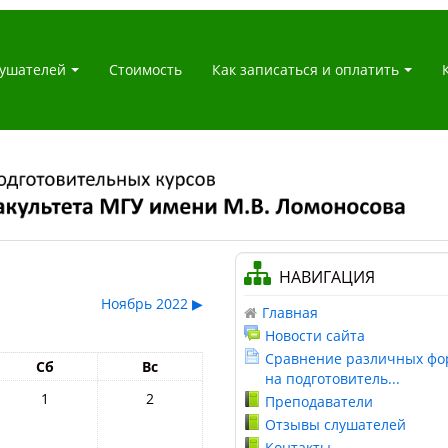
ушателей
Стоимость
Как записаться и оплатить
НАВИГАЦИЯ
Ноябрь 2022
▶
Главная
Новости сайта
Сравнение различных фо
Сб
Вс
на подготовитель...
1
2
Преподаватели
Отзывы слушателей
Контакты