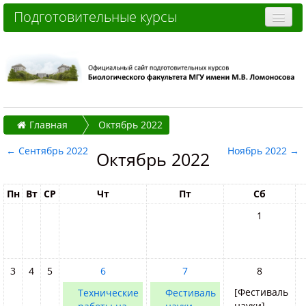
Подготовительные курсы
Очные курсы
Дистанционные курсы
Отзывы слушателей
Главная
Октябрь 2022
Стоимость
←
Сентябрь 2022
Ноябрь 2022
→
Как записаться и оплатить
Октябрь 2022
Контакты
Пн
Вт
СР
Чт
Пт
Сб
Часто задаваемые вопросы
1
Вы не вошли в систему (
Вход
)
3
4
5
6
7
8
[Фестиваль
Технические
Фестиваль
науки]