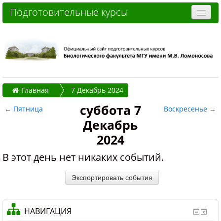
Подготовительные курсы
Очные курсы
Дистанционные курсы
Отзывы слушателей
Главная
7 Декабрь 2024
Стоимость
суббота 7
←
Пятница
Воскресенье
→
Как записаться и оплатить
Декабрь
Контакты
2024
Часто задаваемые вопросы
В этот день нет никаких событий.
Вы не вошли в систему (
Вход
)
НАВИГАЦИЯ