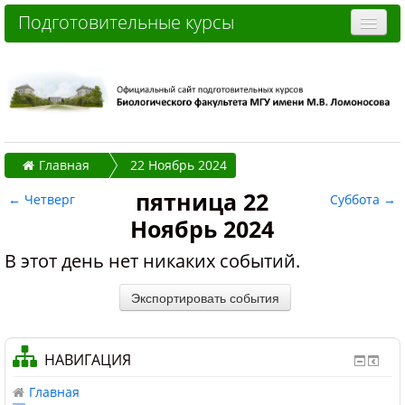
Подготовительные курсы
Очные курсы
Дистанционные курсы
Отзывы слушателей
Главная
22 Ноябрь 2024
Стоимость
пятница 22
←
Четверг
Суббота
→
Как записаться и оплатить
Ноябрь 2024
Контакты
В этот день нет никаких событий.
Часто задаваемые вопросы
Вы не вошли в систему (
Вход
)
НАВИГАЦИЯ
Главная