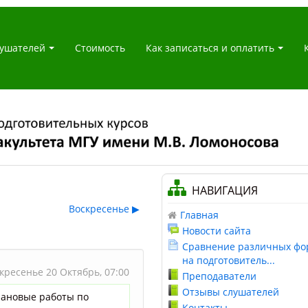
ушателей
Стоимость
Как записаться и оплатить
НАВИГАЦИЯ
Воскресенье
▶
Главная
Новости сайта
Сравнение различных фо
на подготовитель...
кресенье 20 Октябрь,
07:00
Преподаватели
Отзывы слушателей
лановые работы
по
Контакты