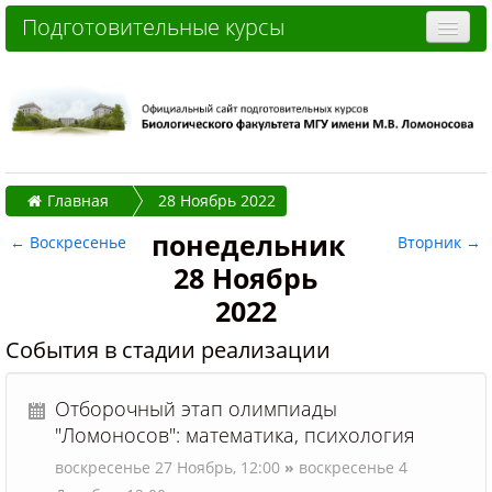
Подготовительные курсы
Очные курсы
Дистанционные курсы
Отзывы слушателей
Главная
28 Ноябрь 2022
Стоимость
понедельник
←
Воскресенье
Вторник
→
Как записаться и оплатить
28 Ноябрь
Контакты
2022
Часто задаваемые вопросы
События в стадии реализации
Вы не вошли в систему (
Вход
)
Отборочный этап олимпиады
"Ломоносов": математика, психология
воскресенье 27 Ноябрь,
12:00
»
воскресенье 4