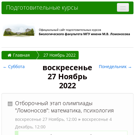
Подготовительные курсы
Очные курсы
Дистанционные курсы
Отзывы слушателей
Главная
27 Ноябрь 2022
Стоимость
воскресенье
←
Суббота
Понедельник
→
Как записаться и оплатить
27 Ноябрь
Контакты
2022
Часто задаваемые вопросы
Отборочный этап олимпиады
Вы не вошли в систему (
Вход
)
"Ломоносов": математика, психология
воскресенье 27 Ноябрь,
12:00
»
воскресенье 4
Декабрь,
12:00