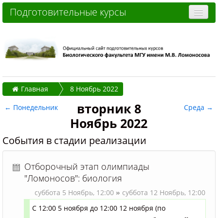
Подготовительные курсы
Очные курсы
Дистанционные курсы
Отзывы слушателей
Главная
8 Ноябрь 2022
Стоимость
вторник 8
←
Понедельник
Среда
→
Как записаться и оплатить
Ноябрь 2022
Контакты
События в стадии реализации
Часто задаваемые вопросы
Отборочный этап олимпиады
Вы не вошли в систему (
Вход
)
"Ломоносов": биология
суббота 5 Ноябрь,
12:00
»
суббота 12 Ноябрь,
12:00
С 12:00 5 ноября до 12:00 12 ноября (по