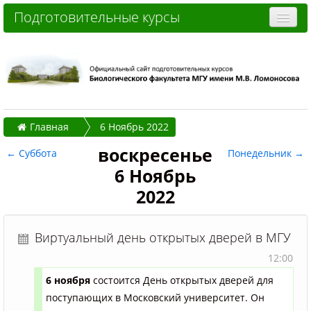
Подготовительные курсы
Очные курсы
Дистанционные курсы
Отзывы слушателей
Главная
6 Ноябрь 2022
Стоимость
воскресенье
←
Суббота
Понедельник
→
Как записаться и оплатить
6 Ноябрь
Контакты
2022
Часто задаваемые вопросы
Виртуальный день открытых дверей в МГУ
Вы не вошли в систему (
Вход
)
12:00
6 ноября
состоится День открытых дверей для
поступающих в Московский университет. Он